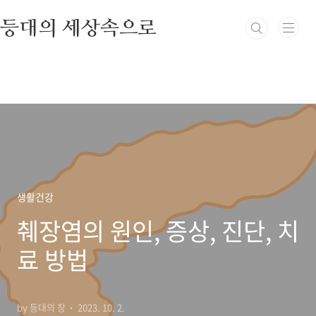
본문 바로가기
등대의 세상속으로
생활건강
췌장염의 원인, 증상, 진단, 치
료 방법
by 등대의 창
2023. 10. 2.