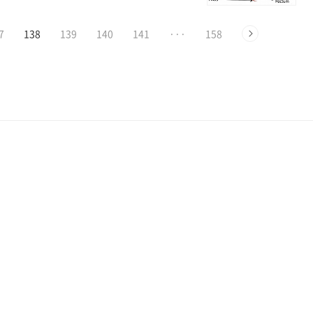
로 변질될 가능성이 있기 때문입니다. 따라
7
138
139
140
141
···
158