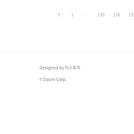
습니다. 왜냐하면 대장용종이 시간이 지남에 따라 암으
서, 대장용종은 그 자체로 문제가 될 수도 있지..
1
···
135
136
13
Designed by 티스토리
© Daum Corp.