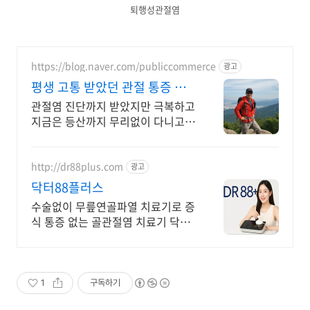
퇴행성관절염
https://blog.naver.com/publiccommerce
광고
평생 고통 받았던 관절 통증 이
제는 극복했습니다.
관절염 진단까지 받았지만 극복하고
지금은 등산까지 무리없이 다니고
있습니다.
http://dr88plus.com
광고
닥터88플러스
수술없이 무릎연골파열 치료기로 증
식 통증 없는 골관절염 치료기 닥터
88플러스
1
구독하기