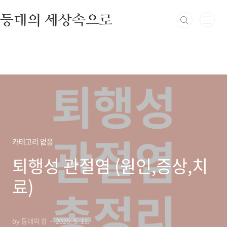
본문 바로가기
등대의 세상속으로
카테고리 없음
퇴행성 관절염 (원인,증상,치
료)
by 등대의 창
2025. 5. 11.