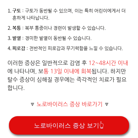
구토
: 구토가 동반될 수 있으며, 이는 특히 어린이에게서 더
흔하게 나타납니다.
복통
: 복부 통증이나 경련이 발생할 수 있습니다.
발열
: 경미한 발열이 동반될 수 있습니다.
피로감
: 전반적인 피로감과 무기력함을 느낄 수 있습니다.
이러한 증상은 일반적으로 감염 후
12~48시간 이내
에 나타나며, 보
통 13일 이내에 회복
됩니다. 하지만
탈수 증상이 심해질 경우에는 즉각적인 치료가 필요
합니다.
🔽
🔽
노로바이러스 증상 바로가기
노로바이러스 증상 보기👆