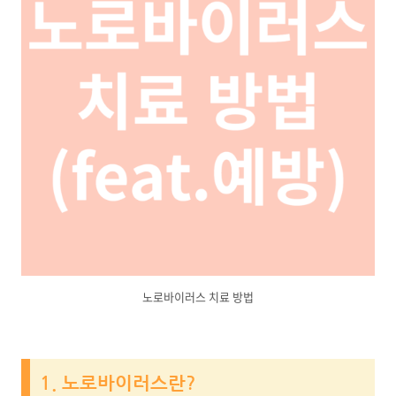
노로바이러스 치료 방법
1. 노로바이러스란?