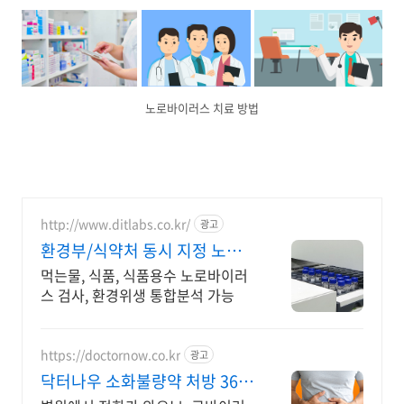
노로바이러스 치료 방법
http://www.ditlabs.co.kr/
광고
환경부/식약처 동시 지정 노로
바이러스 검사기관
먹는물, 식품, 식품용수 노로바이러
스 검사, 환경위생 통합분석 가능
https://doctornow.co.kr
광고
닥터나우 소화불량약 처방 365
일 24시간 진료가능