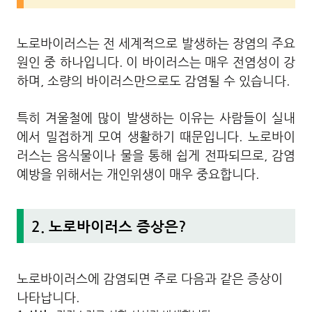
노로바이러스는 전 세계적으로 발생하는 장염의 주요
원인 중 하나입니다. 이 바이러스는 매우 전염성이 강
하며, 소량의 바이러스만으로도 감염될 수 있습니다.
특히 겨울철에 많이 발생하는 이유는 사람들이 실내
에서 밀접하게 모여 생활하기 때문입니다. 노로바이
러스는 음식물이나 물을 통해 쉽게 전파되므로, 감염
예방을 위해서는 개인위생이 매우 중요합니다.
2. 노로바이러스 증상은?
노로바이러스에 감염되면 주로 다음과 같은 증상이
나타납니다.