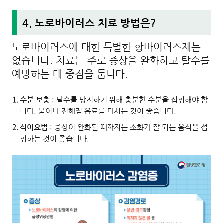
4. 노로바이러스 치료 방법은?
노로바이러스에 대한 특별한 항바이러스제는
없습니다. 치료는 주로 증상을 완화하고 탈수를
예방하는 데 중점을 둡니다.
수분 보충
: 탈수를 방지하기 위해 충분한 수분을 섭취해야 합
니다. 물이나 전해질 음료를 마시는 것이 좋습니다.
식이요법
: 증상이 완화될 때까지는 소화가 잘 되는 음식을 섭
취하는 것이 좋습니다.