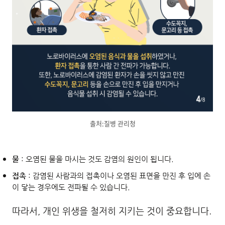
출처:질병 관리청
물
: 오염된 물을 마시는 것도 감염의 원인이 됩니다.
접촉
: 감염된 사람과의 접촉이나 오염된 표면을 만진 후 입에 손
이 닿는 경우에도 전파될 수 있습니다.
따라서, 개인 위생을 철저히 지키는 것이 중요합니다.