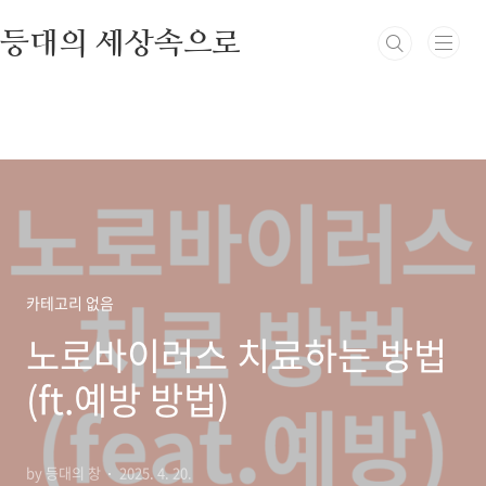
본문 바로가기
등대의 세상속으로
카테고리 없음
노로바이러스 치료하는 방법
(ft.예방 방법)
by 등대의 창
2025. 4. 20.