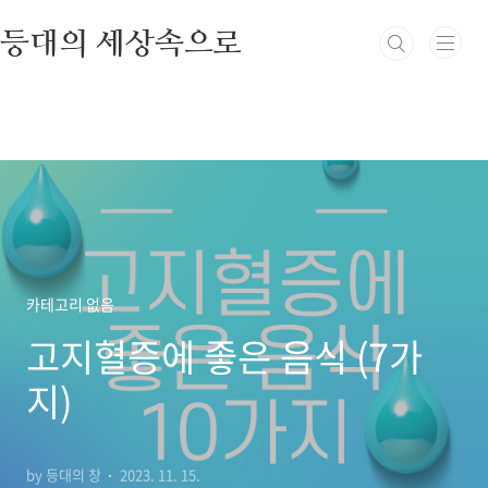
본문 바로가기
등대의 세상속으로
카테고리 없음
고지혈증에 좋은 음식 (7가
지)
by 등대의 창
2023. 11. 15.