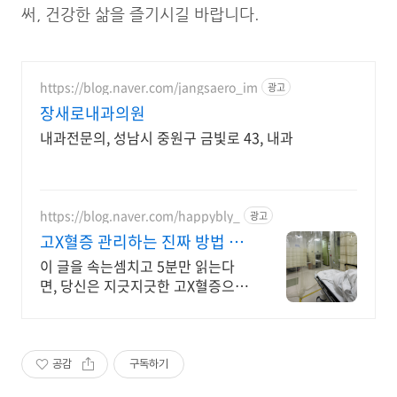
써, 건강한 삶을 즐기시길 바랍니다.
https://blog.naver.com/jangsaero_im
광고
장새로내과의원
내과전문의, 성남시 중원구 금빛로 43, 내과
https://blog.naver.com/happybly_
광고
고X혈증 관리하는 진짜 방법 계
속 방치하시면 큰일납니다.
이 글을 속는셈치고 5분만 읽는다
면, 당신은 지긋지긋한 고X혈증으로
부터 해방될 것
공감
구독하기